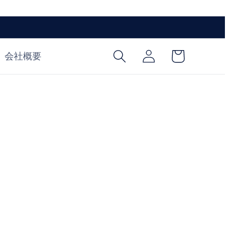
ロ
カ
グ
ー
会社概要
イ
ト
ン